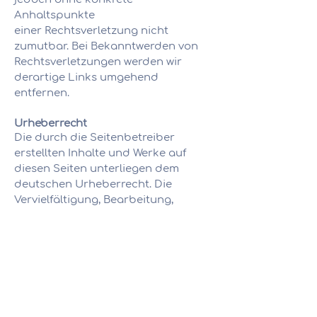
Anhaltspunkte
einer Rechtsverletzung nicht
zumutbar. Bei Bekanntwerden von
Rechtsverletzungen werden wir
derartige Links umgehend
entfernen.
Urheberrecht
Die durch die Seitenbetreiber
erstellten Inhalte und Werke auf
diesen Seiten unterliegen dem
deutschen Urheberrecht. Die
Vervielfältigung, Bearbeitung,
Verbreitung und jede Art der
Verwertung
außerhalb der Grenzen des
Urheberrechtes bedürfen der
schriftlichen Zustimmung des
jeweiligen
Autors bzw. Erstellers. Downloads